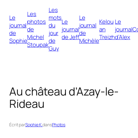
Aller
Les
au
Les
Le
mots
Le
contenu
photos
Le
Kelou
Le
journal
du
journal
de
journal
an
journal
C
de
jour
de
Michel
de Jeff
Treizh
d’Alex
Sophie
de
Michèle
Stoupak
Guy
Au château d’Azay-le-
Rideau
Écrit par
Sophie K.
dans
Photos