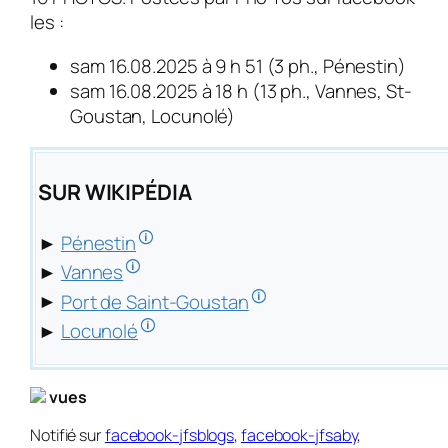
les :
sam 16.08.2025 à 9 h 51 (3 ph., Pénestin)
sam 16.08.2025 à 18 h (13 ph., Vannes, St-
Goustan, Locunolé)
SUR WIKIPÉDIA
🛈
►
Pénestin
🛈
►
Vannes
🛈
►
Port de Saint-Goustan
🛈
►
Locunolé
vues
Notifié sur
facebook-jfsblogs
,
facebook-jfsaby
,