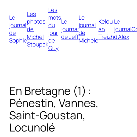
Aller
Les
au
Les
Le
mots
Le
contenu
photos
Le
Kelou
Le
journal
du
journal
de
journal
an
journal
C
de
jour
de
Michel
de Jeff
Treizh
d’Alex
Sophie
de
Michèle
Stoupak
Guy
En Bretagne (1) :
Pénestin, Vannes,
Saint-Goustan,
Locunolé