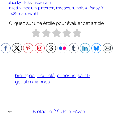
bluesky
,
flickr
,
instagram
linkedin
,
medium
,
pinterest
,
threads
,
tumblr
,
X-jfsaby
,
X-
Jfs29Jean
,
vivaldi
Cliquez sur une étoile pour évaluer cet article
bretagne
locunolé
pénestin
saint-
goustan
vannes
←
Bretagne (2) : Pont-Aven,