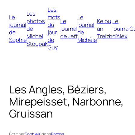
Aller
Les
au
Les
Le
mots
Le
contenu
photos
Le
Kelou
Le
journal
du
journal
de
journal
an
journal
C
de
jour
de
Michel
de Jeff
Treizh
d’Alex
Sophie
de
Michèle
Stoupak
Guy
Les Angles, Béziers,
Mirepeisset, Narbonne,
Gruissan
Écrit par
Sophie K.
dans
Photos