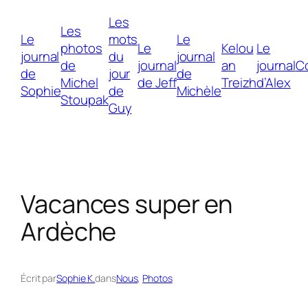
Aller
Les
au
Les
Le
mots
Le
contenu
photos
Le
Kelou
Le
journal
du
journal
de
journal
an
journal
C
de
jour
de
Michel
de Jeff
Treizh
d’Alex
Sophie
de
Michèle
Stoupak
Guy
Vacances super en
Ardèche
Écrit par
Sophie K.
dans
Nous
, 
Photos