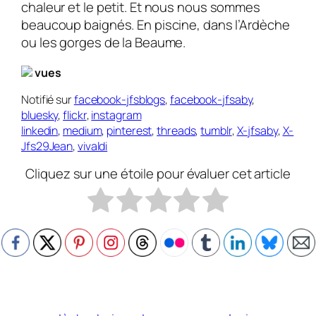
chaleur et le petit. Et nous nous sommes
beaucoup baignés. En piscine, dans l’Ardèche
ou les gorges de la Beaume.
vues
Notifié sur
facebook-jfsblogs
,
facebook-jfsaby
,
bluesky
,
flickr
,
instagram
linkedin
,
medium
,
pinterest
,
threads
,
tumblr
,
X-jfsaby
,
X-
Jfs29Jean
,
vivaldi
Cliquez sur une étoile pour évaluer cet article