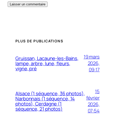
PLUS DE PUBLICATIONS
19 mars
Gruissan, Lacaune-les-Bains,
2026,
lampe, arbre, lune, fleurs,
vigne, pré
09:17
15
Alsace (1 séquence, 36 photos),
février
Narbonnais (1 séquence, 14
photos), Cerdagne (1
2026,
séquence, 21 photos)
07:54