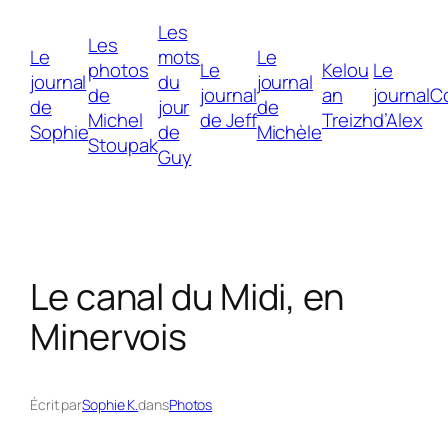
Aller
Les
au
Les
Le
mots
Le
contenu
photos
Le
Kelou
Le
journal
du
journal
de
journal
an
journal
C
de
jour
de
Michel
de Jeff
Treizh
d’Alex
Sophie
de
Michèle
Stoupak
Guy
Le canal du Midi, en
Minervois
Écrit par
Sophie K.
dans
Photos