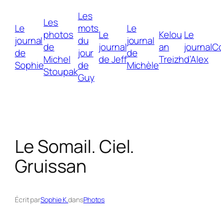
Aller
Les
au
Les
Le
mots
Le
contenu
photos
Le
Kelou
Le
journal
du
journal
de
journal
an
journal
C
de
jour
de
Michel
de Jeff
Treizh
d’Alex
Sophie
de
Michèle
Stoupak
Guy
Le Somail. Ciel.
Gruissan
Écrit par
Sophie K.
dans
Photos