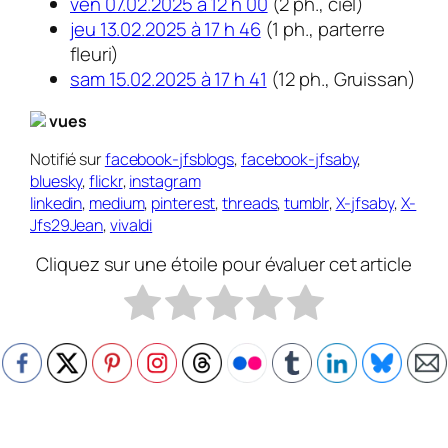
ven 07.02.2025 à 12 h 00
(2 ph., ciel)
jeu 13.02.2025 à 17 h 46
(1 ph., parterre
fleuri)
sam 15.02.2025 à 17 h 41
(12 ph., Gruissan)
vues
Notifié sur
facebook-jfsblogs
,
facebook-jfsaby
,
bluesky
,
flickr
,
instagram
linkedin
,
medium
,
pinterest
,
threads
,
tumblr
,
X-jfsaby
,
X-
Jfs29Jean
,
vivaldi
Cliquez sur une étoile pour évaluer cet article