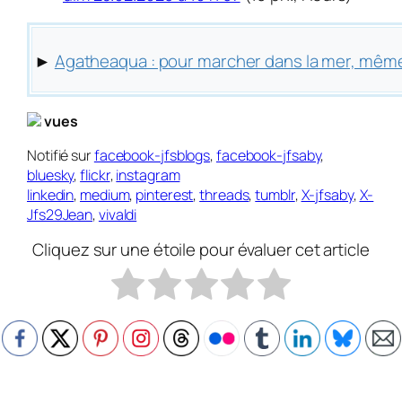
►
Agatheaqua : pour marcher dans la mer, même
vues
Notifié sur
facebook-jfsblogs
,
facebook-jfsaby
,
bluesky
,
flickr
,
instagram
linkedin
,
medium
,
pinterest
,
threads
,
tumblr
,
X-jfsaby
,
X-
Jfs29Jean
,
vivaldi
Cliquez sur une étoile pour évaluer cet article