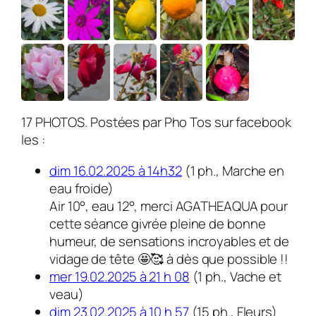
17 PHOTOS. Postées par Pho Tos sur facebook
les :
dim 16.02.2025 à 14h32
(1 ph., Marche en
eau froide)
Air 10°, eau 12°, merci AGATHEAQUA pour
cette séance givrée pleine de bonne
humeur, de sensations incroyables et de
vidage de tête 🤩🥰 à dès que possible !!
mer 19.02.2025 à 21 h 08
(1 ph., Vache et
veau)
dim 23.02.2025 à 10 h 57
(15 ph., Fleurs)