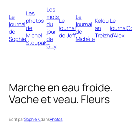
Aller
Les
au
Les
Le
mots
Le
contenu
photos
Le
Kelou
Le
journal
du
journal
de
journal
an
journal
C
de
jour
de
Michel
de Jeff
Treizh
d’Alex
Sophie
de
Michèle
Stoupak
Guy
Marche en eau froide.
Vache et veau. Fleurs
Écrit par
Sophie K.
dans
Photos