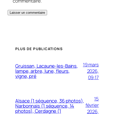
commentaire.
PLUS DE PUBLICATIONS
19 mars
Gruissan, Lacaune-les-Bains,
2026,
lampe, arbre, lune, fleurs,
vigne, pré
09:17
15
Alsace (1 séquence, 36 photos),
février
Narbonnais (1 séquence, 14
photos), Cerdagne (1
2026,